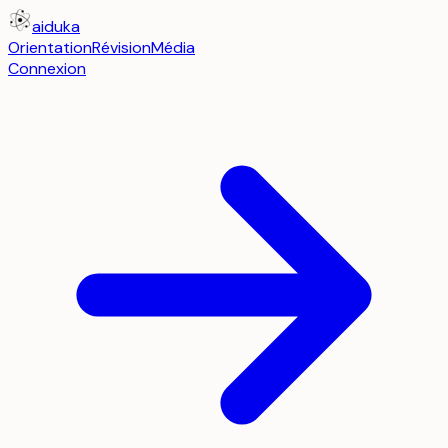
aiduka
Orientation
Révision
Média
Connexion