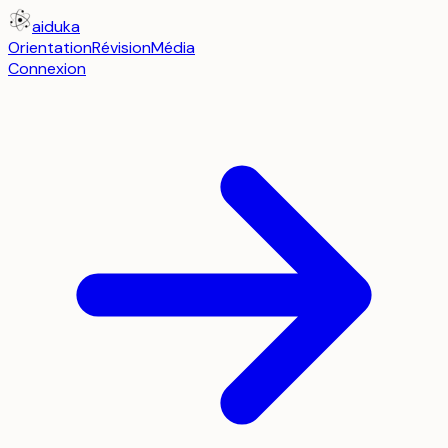
aiduka
Orientation
Révision
Média
Connexion