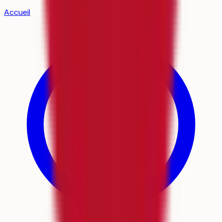
Accueil