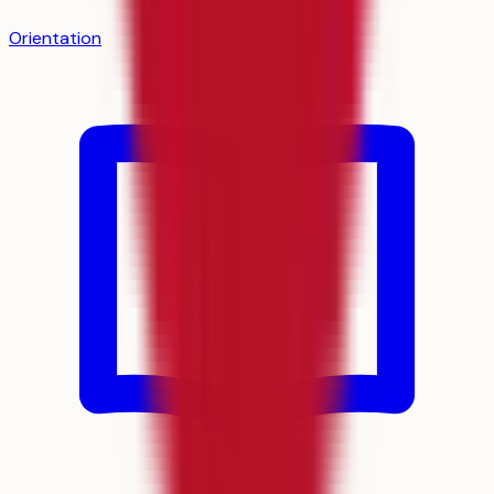
Orientation