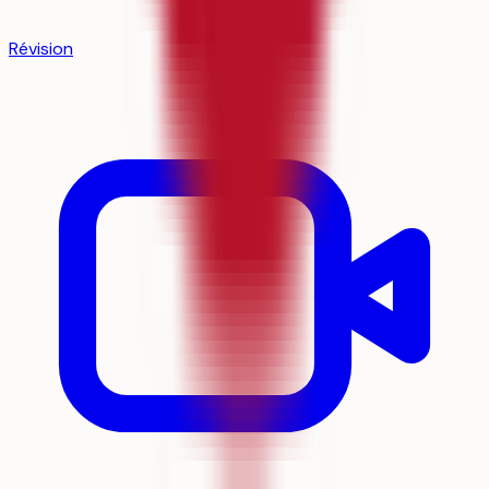
Révision