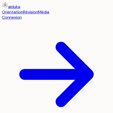
aiduka
Orientation
Révision
Média
Connexion