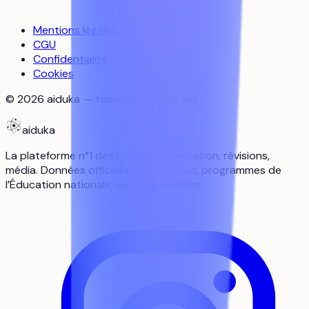
Mentions légales
CGU
Confidentialité
Cookies
©
2026
aiduka — tous droits réservés
aiduka
La plateforme n°1 des lycéens : orientation, révisions,
média. Données officielles Parcoursup, programmes de
l’Éducation nationale, sources vérifiées.