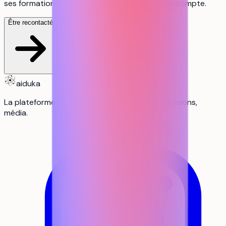
ses formations, c'est gratuit, sans création de compte.
Être recontacté
aiduka
La plateforme n°1 des lycéens : orientation, révisions,
média.