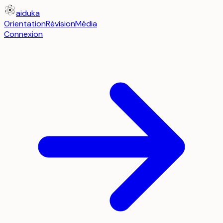
aiduka
Orientation
Révision
Média
Connexion