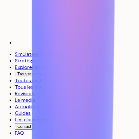
Simulateur d’admission
Stratégie de vœux
Explorer les formations
Trouver un coach
Toutes les formations
Tous les établissements
Révisions
Le média
Actualités
Guides
Les classements
Contact
FAQ