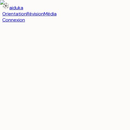
aiduka
Orientation
Révision
Média
Connexion