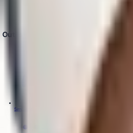
Cet établissem
Comparateur
Bientôt
Outils
Simulateur Parcoursup