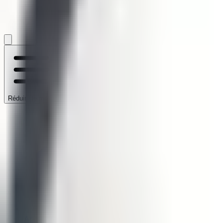
Accueil
/
Établissements
/
Andil
Réduire le menu
Accueil