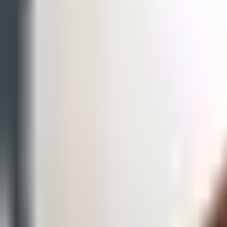
Formations
Coachs
Labège (Haute-Garonne)
Privé