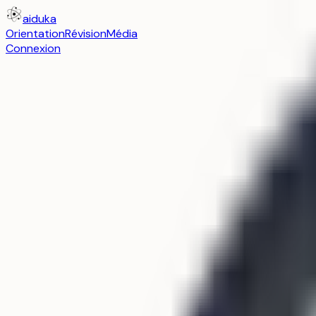
aiduka
Orientation
Révision
Média
Connexion