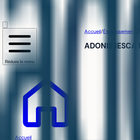
Accueil
/
Établissements
/
ADONIS IESCA 
Réduire le menu
Accueil