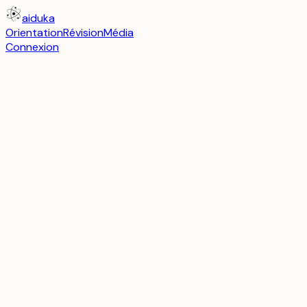
aiduka
Orientation
Révision
Média
Connexion